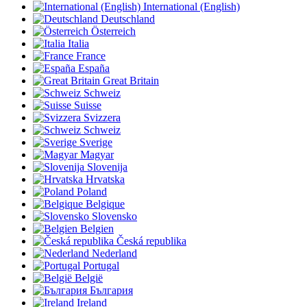
International (English)
Deutschland
Österreich
Italia
France
España
Great Britain
Schweiz
Suisse
Svizzera
Schweiz
Sverige
Magyar
Slovenija
Hrvatska
Poland
Belgique
Slovensko
Belgien
Česká republika
Nederland
Portugal
België
България
Ireland