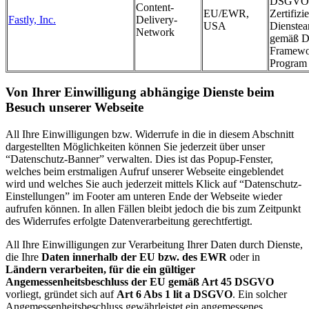
DSGVO 
Content-
EU/EWR,
Zertifizi
Fastly, Inc.
Delivery-
USA
Dienstea
Network
gemäß Da
Framewo
Program
Von Ihrer Einwilligung abhängige Dienste beim
Besuch unserer Webseite
All Ihre Einwilligungen bzw. Widerrufe in die in diesem Abschnitt
dargestellten Möglichkeiten können Sie jederzeit über unser
“Datenschutz-Banner” verwalten. Dies ist das Popup-Fenster,
welches beim erstmaligen Aufruf unserer Webseite eingeblendet
wird und welches Sie auch jederzeit mittels Klick auf “Datenschutz-
Einstellungen” im Footer am unteren Ende der Webseite wieder
aufrufen können. In allen Fällen bleibt jedoch die bis zum Zeitpunkt
des Widerrufes erfolgte Datenverarbeitung gerechtfertigt.
All Ihre Einwilligungen zur Verarbeitung Ihrer Daten durch Dienste,
die Ihre
Daten innerhalb der EU bzw. des EWR
oder in
Ländern verarbeiten, für die ein gültiger
Angemessenheitsbeschluss der EU gemäß Art 45 DSGVO
vorliegt, gründet sich auf
Art 6 Abs 1 lit a DSGVO
. Ein solcher
Angemessenheitsbeschluss gewährleistet ein angemessenes