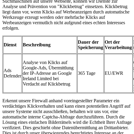
Suchmaschinen auf unsere Webseite, können wir Dienste zur
Analyse und Prävention von "Klickbetrug" einsetzen. Klickbetrug
liegt dann vor, wenn Klicks auf Werbeanzeigen durch automatische
Werkzeuge erzeugt werden oder mehrfache Klicks auf
Werbeanzeigen vermutlich nicht aufgrund eines echten Interesses
erfolgen.
Dauer der
Ort der
Dienst
Beschreibung
Speicherung
Verarbeitung
Analyse von Klicks auf
Google-Ads, Übermittlung
Ads
der IP-Adresse an Google
365 Tage
EU/EWR
Defender
Ireland Limited bei
Verdacht auf Klickbetrug
Erkennt unsere Firewall anhand voreingestellter Parameter ein
verdächtiges Klickverhalten und kann einen potentiellen Angriff auf
unsere Systeme nicht ausschließen, behalten wir uns vor, eine
automatische interne Captcha-Abfrage durchzuführen. Durch die
Lösung eines einfachen Bilderrätsels wird die Echtheit Ihrer Anfrage
verifiziert. Dies geschieht ohne Datenübermittlung an Drittanbieter.
Dies ist durch unser überwiegendes berechtigtes Interesse an der