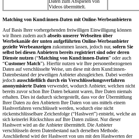
Daten zum Abspielen von
Videos übermittelt.
Matching von Kund:innen-Daten mit Online-Werbeanbietern
Auf Basis Ihrer vorhergehenden freiwilligen Einwilligung können
wir Ihnen zudem auch
abseits unserer Webseiten über
Werbekanäle der unten aufgeführten Online-Werbeanbieter
gezielte Werbeanzeigen
zukommen lassen, jedoch nur,
sofern Sie
selbst bei diesen Anbietern bereits registriert sind oder deren
Dienste nutzen
(“
Matching von Kund:innen-Daten
” oder auch
“
Customer Match
”). Hierfür nutzen wir Ihre personenbezogenen
Daten auf verschlüsselte Weise, um diese mit dem Kund:innen-
Datenbestand der jeweiligen Anbieter abzugleichen. Dabei werden
jedoch
ausschließlich durch ein Verschlüsselungsverfahren
anonymisierte Daten
verwendet, wodurch Anbieter, welchen nicht
bereits zuvor schon Ihre Daten bekannt waren, Ihre Daten niemals
erhalten. Dies ist dadurch sichergestellt, dass vor der Übermittlung
Ihrer Daten zu den Anbietern Ihre Daten von uns mittels einem
Hashverfahren verschlüsselt werden, wodurch eine nicht
rückentschlüsselbare Zeichenfolge (“Hashwert”) entsteht, welche an
sich keinerlei Rückschluss auf Ihre Daten zulässt. Nur dieser
Hashwert wird an die Anbieter übermittelt. Die Anbieter
verschlüsseln deren Datenbestand nach derselben Methode.
Anschließend wird der Hashwert von uns mit den Hashwerten der