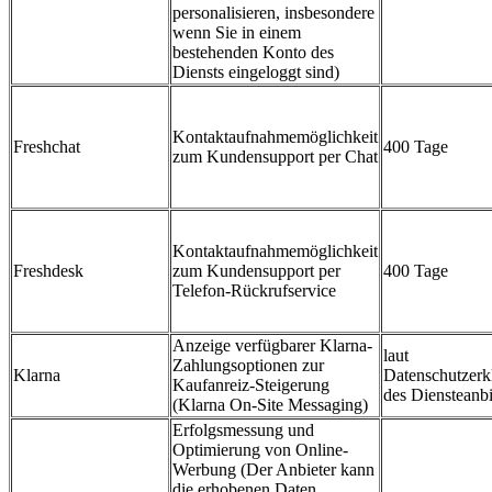
personalisieren, insbesondere
wenn Sie in einem
bestehenden Konto des
Diensts eingeloggt sind)
Kontaktaufnahmemöglichkeit
Freshchat
400 Tage
zum Kundensupport per Chat
Kontaktaufnahmemöglichkeit
Freshdesk
zum Kundensupport per
400 Tage
Telefon-Rückrufservice
Anzeige verfügbarer Klarna-
laut
Zahlungsoptionen zur
Klarna
Datenschutzerk
Kaufanreiz-Steigerung
des Diensteanbi
(Klarna On‑Site Messaging)
Erfolgsmessung und
Optimierung von Online-
Werbung (Der Anbieter kann
die erhobenen Daten