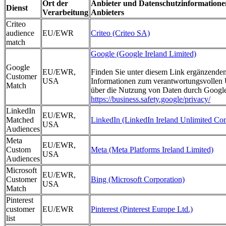
Ort der
Anbieter und Datenschutzinformatione
Dienst
Verarbeitung
Anbieters
Criteo
audience
EU/EWR
Criteo (Criteo SA)
match
Google (Google Ireland Limited)
Google
EU/EWR,
Finden Sie unter diesem Link ergänzende
Customer
USA
Informationen zum verantwortungsvolle
Match
über die Nutzung von Daten durch Googl
https://business.safety.google/privacy/
LinkedIn
EU/EWR,
Matched
LinkedIn (LinkedIn Ireland Unlimited C
USA
Audiences
Meta
EU/EWR,
Custom
Meta (Meta Platforms Ireland Limited)
USA
Audiences
Microsoft
EU/EWR,
Customer
Bing (Microsoft Corporation)
USA
Match
Pinterest
customer
EU/EWR
Pinterest (Pinterest Europe Ltd.)
list