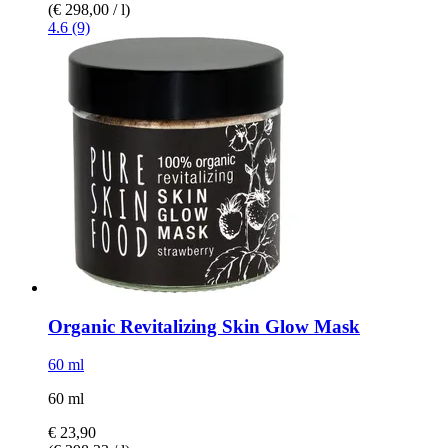
(€ 298,00 / l)
4.6 (9)
Organic Revitalizing Skin Glow Mask
60 ml
60 ml
€ 23,90