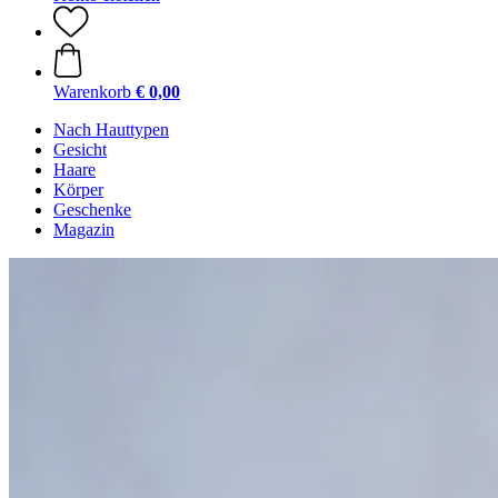
Warenkorb
€ 0,00
Nach Hauttypen
Gesicht
Haare
Körper
Geschenke
Magazin