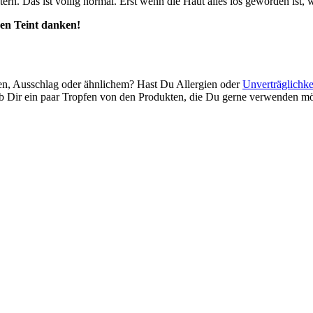
rn. Das ist völlig normal. Erst wenn die Haut alles los geworden ist, wa
hen Teint danken!
en, Ausschlag oder ähnlichem? Hast Du Allergien oder
Unverträglichke
b Dir ein paar Tropfen von den Produkten, die Du gerne verwenden möc