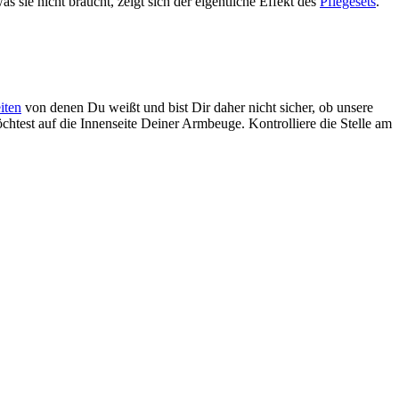
s sie nicht braucht, zeigt sich der eigentliche Effekt des
Pflegesets
.
iten
von denen Du weißt und bist Dir daher nicht sicher, ob unsere
htest auf die Innenseite Deiner Armbeuge. Kontrolliere die Stelle am