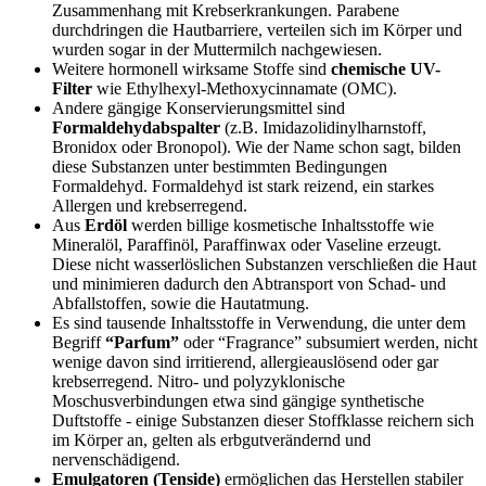
Zusammenhang mit Krebserkrankungen. Parabene
durchdringen die Hautbarriere, verteilen sich im Körper und
wurden sogar in der Muttermilch nachgewiesen.
Weitere hormonell wirksame Stoffe sind
chemische UV-
Filter
wie Ethylhexyl-Methoxycinnamate (OMC).
Andere gängige Konservierungsmittel sind
Formaldehydabspalter
(z.B. Imidazolidinylharnstoff,
Bronidox oder Bronopol). Wie der Name schon sagt, bilden
diese Substanzen unter bestimmten Bedingungen
Formaldehyd. Formaldehyd ist stark reizend, ein starkes
Allergen und krebserregend.
Aus
Erdöl
werden billige kosmetische Inhaltsstoffe wie
Mineralöl, Paraffinöl, Paraffinwax oder Vaseline erzeugt.
Diese nicht wasserlöslichen Substanzen verschließen die Haut
und minimieren dadurch den Abtransport von Schad- und
Abfallstoffen, sowie die Hautatmung.
Es sind tausende Inhaltsstoffe in Verwendung, die unter dem
Begriff
“Parfum”
oder “Fragrance” subsumiert werden, nicht
wenige davon sind irritierend, allergieauslösend oder gar
krebserregend. Nitro- und polyzyklonische
Moschusverbindungen etwa sind gängige synthetische
Duftstoffe - einige Substanzen dieser Stoffklasse reichern sich
im Körper an, gelten als erbgutverändernd und
nervenschädigend.
Emulgatoren (Tenside)
ermöglichen das Herstellen stabiler