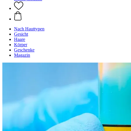
Nach Hauttypen
Gesicht
Haare
Körper
Geschenke
Magazin