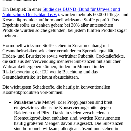
Ein Beispiel: In einer
Studie des BUND (Bund für Umwelt und
Naturschutz Deutschland e.V.)
, wurden mehr als 60.000 Pflege- und
Kosmetikprodukte auf hormonell wirksame Stoffe geprüft. Das
Ergebnis sollte zu denken geben: bei 30% aller untersuchten
Produkte wurden solche gefunden, bei jedem fünften Produkt sogar
mehrere.
Hormonell wirksame Stoffe stehen in Zusammenhang mit
Gesundheitsrisiken wie einer verminderten Spermienqualität,
Hoden- und Brustkrebs sowie verfrühter Pubertät. Cocktaileffekte,
die sich aus der Verwendung mehrerer Substanzen mit ähnlicher
Wirksamkeit ergeben können, finden im Moment in der
Risikobewertung der EU wenig Beachtung und das
Gesundheitsrisiko ist kaum abzuschätzen.
Die wichtigsten Schadstoffe, die häufig in konventionellen
Kosmetikprodukten vorkommen:
Parabene
wie Methyl- oder Propylparaben sind breit
eingesetzte synthetische Konservierungsmittel gegen
Bakterien und Pilze. Da sie in vielen verschiedenen
Kosmetikprodukten enthalten sind, werden Konsumenten
häufig größeren Mengen davon ausgesetzt. Die Substanzen
sind hormonell wirksam, allergieauslösend und stehen in