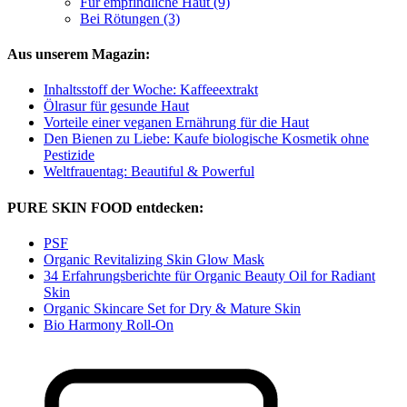
Für empfindliche Haut (9)
Bei Rötungen (3)
Aus unserem Magazin:
Inhaltsstoff der Woche: Kaffeeextrakt
Ölrasur für gesunde Haut
Vorteile einer veganen Ernährung für die Haut
Den Bienen zu Liebe: Kaufe biologische Kosmetik ohne
Pestizide
Weltfrauentag: Beautiful & Powerful
PURE SKIN FOOD entdecken:
PSF
Organic Revitalizing Skin Glow Mask
34 Erfahrungsberichte für Organic Beauty Oil for Radiant
Skin
Organic Skincare Set for Dry & Mature Skin
Bio Harmony Roll-On