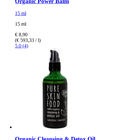
Organic Power Balm
15 ml
15 ml
€ 8,90
(€ 593,33 / l)
5.0 (4)
Organic Cleansing & Detox Oil