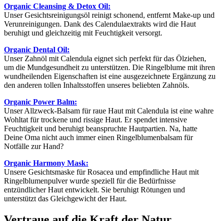
Organic Cleansing & Detox Oil
:
Unser Gesichtsreinigungsöl reinigt schonend, entfernt Make-up und
Verunreinigungen. Dank des Calendulaextrakts wird die Haut
beruhigt und gleichzeitig mit Feuchtigkeit versorgt.
Organic Dental Oil
:
Unser Zahnöl mit Calendula eignet sich perfekt für das Ölziehen,
um die Mundgesundheit zu unterstützen. Die Ringelblume mit ihren
wundheilenden Eigenschaften ist eine ausgezeichnete Ergänzung zu
den anderen tollen Inhaltsstoffen unseres beliebten Zahnöls.
Organic Power Balm
:
Unser Allzweck-Balsam für raue Haut mit Calendula ist eine wahre
Wohltat für trockene und rissige Haut. Er spendet intensive
Feuchtigkeit und beruhigt beanspruchte Hautpartien. Na, hatte
Deine Oma nicht auch immer einen Ringelblumenbalsam für
Notfälle zur Hand?
Organic Harmony Mask
:
Unsere Gesichtsmaske für Rosacea und empfindliche Haut mit
Ringelblumenpulver wurde speziell für die Bedürfnisse
entzündlicher Haut entwickelt. Sie beruhigt Rötungen und
unterstützt das Gleichgewicht der Haut.
Vertraue auf die Kraft der Natur