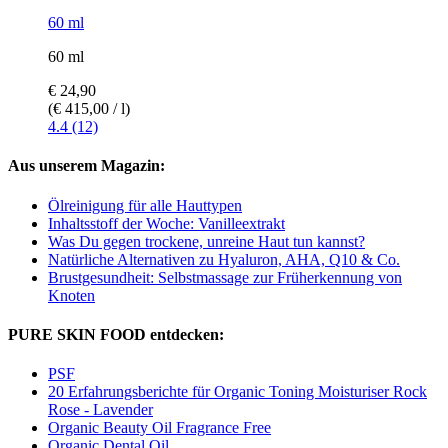
60 ml
60 ml
€ 24,90
(€ 415,00 / l)
4.4 (12)
Aus unserem Magazin:
Ölreinigung für alle Hauttypen
Inhaltsstoff der Woche: Vanilleextrakt
Was Du gegen trockene, unreine Haut tun kannst?
Natürliche Alternativen zu Hyaluron, AHA, Q10 & Co.
Brustgesundheit: Selbstmassage zur Früherkennung von
Knoten
PURE SKIN FOOD entdecken:
PSF
20 Erfahrungsberichte für Organic Toning Moisturiser Rock
Rose - Lavender
Organic Beauty Oil Fragrance Free
Organic Dental Oil