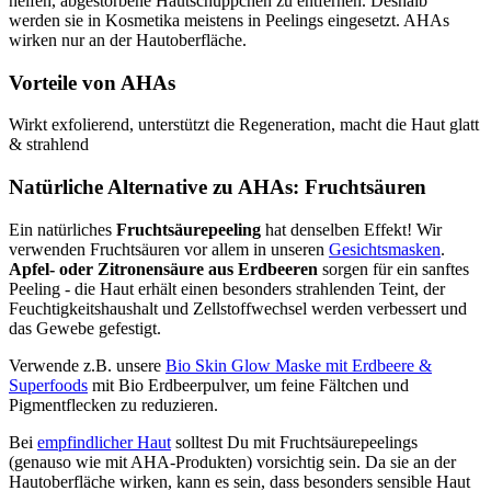
helfen, abgestorbene Hautschüppchen zu entfernen. Deshalb
werden sie in Kosmetika meistens in Peelings eingesetzt. AHAs
wirken nur an der Hautoberfläche.
Vorteile von AHAs
Wirkt exfolierend, unterstützt die Regeneration, macht die Haut glatt
& strahlend
Natürliche Alternative zu AHAs: Fruchtsäuren
Ein natürliches
Fruchtsäurepeeling
hat denselben Effekt! Wir
verwenden Fruchtsäuren vor allem in unseren
Gesichtsmasken
.
Apfel- oder Zitronensäure aus Erdbeeren
sorgen für ein sanftes
Peeling - die Haut erhält einen besonders strahlenden Teint, der
Feuchtigkeitshaushalt und Zellstoffwechsel werden verbessert und
das Gewebe gefestigt.
Verwende z.B. unsere
Bio Skin Glow Maske mit Erdbeere &
Superfoods
mit Bio Erdbeerpulver, um feine Fältchen und
Pigmentflecken zu reduzieren.
Bei
empfindlicher Haut
solltest Du mit Fruchtsäurepeelings
(genauso wie mit AHA-Produkten) vorsichtig sein. Da sie an der
Hautoberfläche wirken, kann es sein, dass besonders sensible Haut