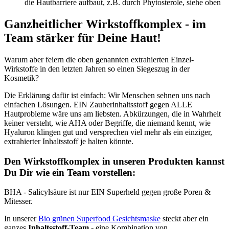
die Hautbarriere aufbaut, z.B. durch Phytosterole, siehe oben
Ganzheitlicher Wirkstoffkomplex - im
Team stärker für Deine Haut!
Warum aber feiern die oben genannten extrahierten Einzel-
Wirkstoffe in den letzten Jahren so einen Siegeszug in der
Kosmetik?
Die Erklärung dafür ist einfach: Wir Menschen sehnen uns nach
einfachen Lösungen. EIN Zauberinhaltsstoff gegen ALLE
Hautprobleme wäre uns am liebsten. Abkürzungen, die in Wahrheit
keiner versteht, wie AHA oder Begriffe, die niemand kennt, wie
Hyaluron klingen gut und versprechen viel mehr als ein einziger,
extrahierter Inhaltsstoff je halten könnte.
Den Wirkstoffkomplex in unseren Produkten kannst
Du Dir wie ein Team vorstellen:
BHA - Salicylsäure ist nur EIN Superheld gegen große Poren &
Mitesser.
In unserer
Bio grünen Superfood Gesichtsmaske
steckt aber ein
ganzes
Inhaltsstoff-Team
- eine Kombination von