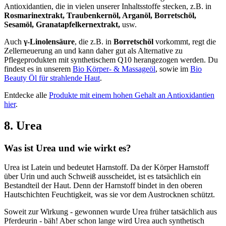
Antioxidantien, die in vielen unserer Inhaltsstoffe stecken, z.B. in
Rosmarinextrakt, Traubenkernöl, Arganöl, Borretschöl,
Sesamöl, Granatapfelkernextrakt,
usw.
Auch
γ-Linolensäure
, die z.B. in
Borretschöl
vorkommt, regt die
Zellerneuerung an und kann daher gut als Alternative zu
Pflegeprodukten mit synthetischem Q10 herangezogen werden. Du
findest es in unserem
Bio Körper- & Massageöl
, sowie im
Bio
Beauty Öl für strahlende Haut
.
Entdecke alle
Produkte mit einem hohen Gehalt an Antioxidantien
hier
.
8. Urea
Was ist Urea und wie wirkt es?
Urea ist Latein und bedeutet Harnstoff. Da der Körper Harnstoff
über Urin und auch Schweiß ausscheidet, ist es tatsächlich ein
Bestandteil der Haut. Denn der Harnstoff bindet in den oberen
Hautschichten Feuchtigkeit, was sie vor dem Austrocknen schützt.
Soweit zur Wirkung - gewonnen wurde Urea früher tatsächlich aus
Pferdeurin - bäh! Aber schon lange wird Urea auch synthetisch