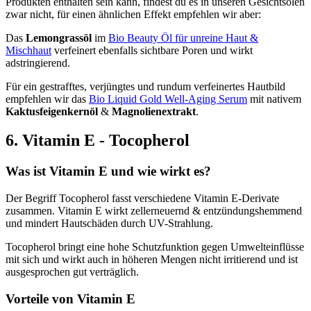
Produkten enthalten sein kann, findest du es in unseren Gesichtsölen
zwar nicht, für einen ähnlichen Effekt empfehlen wir aber:
Das
Lemongrassöl
im
Bio Beauty Öl für unreine Haut &
Mischhaut
verfeinert ebenfalls sichtbare Poren und wirkt
adstringierend.
Für ein gestrafftes, verjüngtes und rundum verfeinertes Hautbild
empfehlen wir das
Bio Liquid Gold Well-Aging Serum
mit nativem
Kaktusfeigenkernöl
&
Magnolienextrakt
.
6. Vitamin E - Tocopherol
Was ist Vitamin E und wie wirkt es?
Der Begriff Tocopherol fasst verschiedene Vitamin E-Derivate
zusammen. Vitamin E wirkt zellerneuernd & entzündungshemmend
und mindert Hautschäden durch UV-Strahlung.
Tocopherol bringt eine hohe Schutzfunktion gegen Umwelteinflüsse
mit sich und wirkt auch in höheren Mengen nicht irritierend und ist
ausgesprochen gut verträglich.
Vorteile von Vitamin E