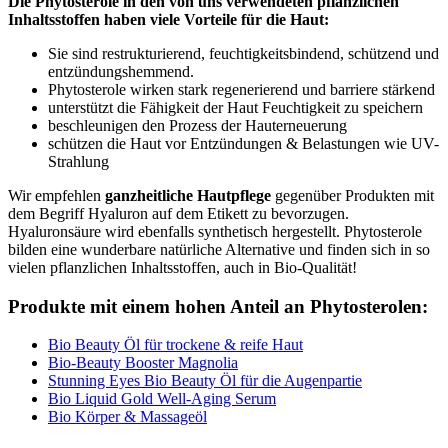
Die Phytosterole in den von uns verwendeten pflanzlichen
Inhaltsstoffen haben viele Vorteile für die Haut:
Sie sind restrukturierend, feuchtigkeitsbindend, schützend und
entzündungshemmend.
Phytosterole wirken stark regenerierend und barriere stärkend
unterstützt die Fähigkeit der Haut Feuchtigkeit zu speichern
beschleunigen den Prozess der Hauterneuerung
schützen die Haut vor Entzündungen & Belastungen wie UV-
Strahlung
Wir empfehlen
ganzheitliche Hautpflege
gegenüber Produkten mit
dem Begriff Hyaluron auf dem Etikett zu bevorzugen.
Hyaluronsäure wird ebenfalls synthetisch hergestellt. Phytosterole
bilden eine wunderbare natürliche Alternative und finden sich in so
vielen pflanzlichen Inhaltsstoffen, auch in Bio-Qualität!
Produkte mit einem hohen Anteil an Phytosterolen:
Bio Beauty Öl für trockene & reife Haut
Bio-Beauty Booster Magnolia
Stunning Eyes Bio Beauty Öl für die Augenpartie
Bio Liquid Gold Well-​Aging Serum
Bio Körper & Massageöl