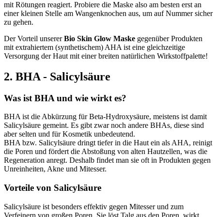
mit Rötungen reagiert. Probiere die Maske also am besten erst an
einer kleinen Stelle am Wangenknochen aus, um auf Nummer sicher
zu gehen.
Der Vorteil unserer
Bio Skin Glow Maske
gegenüber Produkten
mit extrahiertem (synthetischem) AHA ist eine gleichzeitige
Versorgung der Haut mit einer breiten natürlichen Wirkstoffpalette!
2. BHA - Salicylsäure
Was ist BHA und wie wirkt es?
BHA ist die Abkürzung für Beta-Hydroxysäure, meistens ist damit
Salicylsäure gemeint. Es gibt zwar noch andere BHAs, diese sind
aber selten und für Kosmetik unbedeutend.
BHA bzw. Salicylsäure dringt tiefer in die Haut ein als AHA, reinigt
die Poren und fördert die Abstoßung von alten Hautzellen, was die
Regeneration anregt. Deshalb findet man sie oft in Produkten gegen
Unreinheiten, Akne und Mitesser.
Vorteile von Salicylsäure
Salicylsäure ist besonders effektiv gegen Mitesser und zum
Verfeinern von großen Poren. Sie löst Talg aus den Poren, wirkt