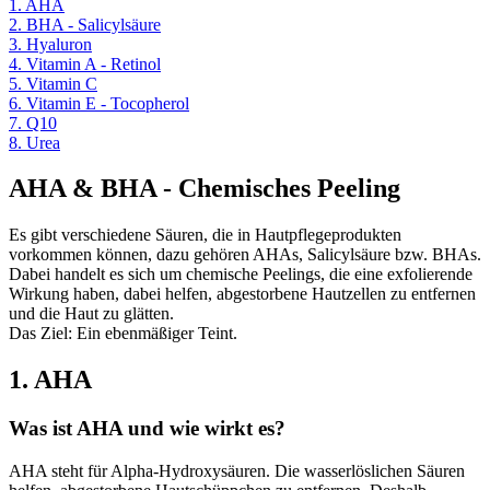
1. AHA
2. BHA - Salicylsäure
3. Hyaluron
4. Vitamin A - Retinol
5. Vitamin C
6. Vitamin E - Tocopherol
7. Q10
8. Urea
AHA & BHA - Chemisches Peeling
Es gibt verschiedene Säuren, die in Hautpflegeprodukten
vorkommen können, dazu gehören AHAs, Salicylsäure bzw. BHAs.
Dabei handelt es sich um chemische Peelings, die eine exfolierende
Wirkung haben, dabei helfen, abgestorbene Hautzellen zu entfernen
und die Haut zu glätten.
Das Ziel: Ein ebenmäßiger Teint.
1. AHA
Was ist AHA und wie wirkt es?
AHA steht für Alpha-Hydroxysäuren. Die wasserlöslichen Säuren